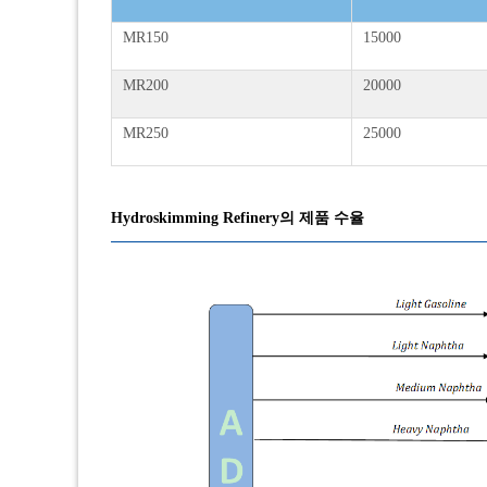
MR150
15000
MR200
20000
MR250
25000
Hydroskimming Refinery의 제품 수율