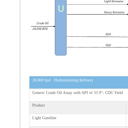
20,000 bpd Hydrskimming Refinery
Generic Crude Oil Assay with API of 33.9°- CDU Yield
Product
Light Gasoline