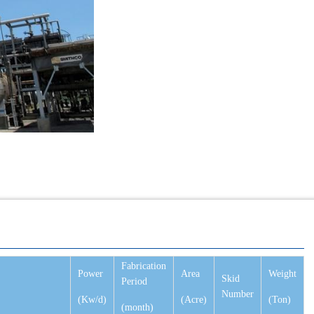
Fabrication
Power
Area
Weight
Skid
Period
Number
(Kw/d)
(Acre)
(Ton)
(month)