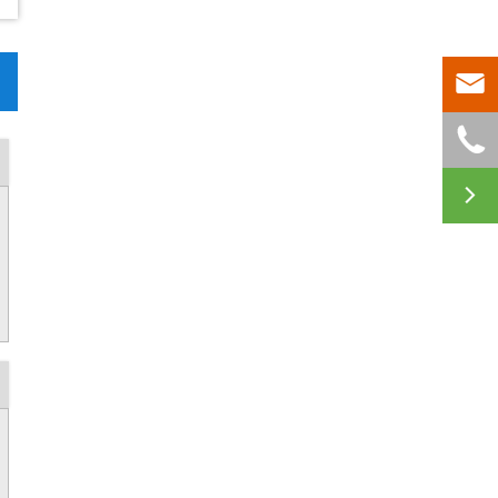


