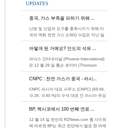
UPDATES
중국, 가스 부족을 피하기 위해 ...
난방 및 산업의 요구를 충족시키기 위해 미
국의 액화 천연 가스 (LNG) 수입은 지난 달
수치를 기록했다. 중국은 11 월에 미국으로
부터 407,325 톤의 LNG를 수입했다.
어떻게 된 거예요? 인도의 석유 ...
피닉스 인터내셔널 (Phoenix International)
은 12 월 28 일 톰슨 로이터 (Thomson
Reuters)의 선적 데이터에 따르면 인도로 선
적되는 LPG는 중국의 230 만 톤을 상회하는
CNPC : 천연 가스가 중국 - 러시...
12 월에 240 만 톤에 도달 할 것이라고 발표
CNPC 러시아 대표 사무소 (CNPC) (69.94,
했다.
-0.28, -0.40 %)의 수석 대표 인 러시아 위성
네트워크 보도에 따르면, Sina News는 러시
아 위성 네트워크 보고서에 따르면 위성 통
BP, 멕시코에서 100 번째 연료 ...
신사에 따르면 CNPC
12 월 14 일 런던의 RZNews.com 웹 사이트
에 따르면 BP는 최근 런던에서 발표 한 바에