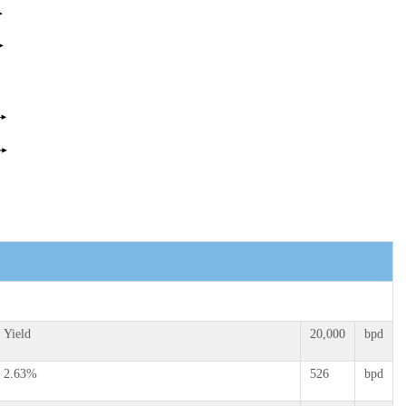
Yield
20,000
bpd
2.63%
526
bpd