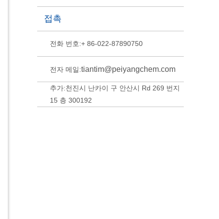
따라 BP는 100 번째 연료 소매점을 멕시코
접촉
에 개설했으며 추가로 500FU를 개설 할 목
표를 달성했습니다.
전화 번호:+ 86-022-87890750
tiantim@peiyangchem.com
전자 메일:
추가:천진시 난카이 구 안산시 Rd 269 번지
15 층 300192