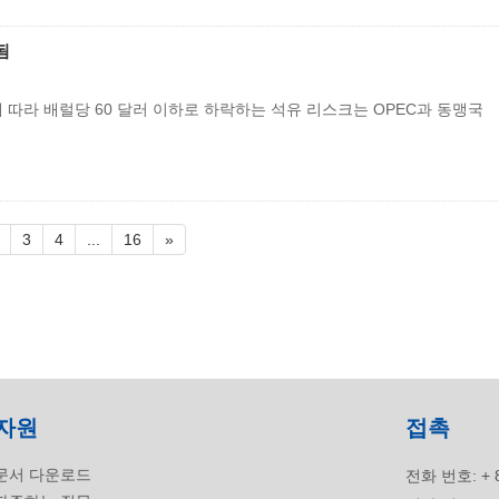
됨
함에 따라 배럴당 60 달러 이하로 하락하는 석유 리스크는 OPEC과 동맹국
3
4
...
16
»
자원
접촉
문서 다운로드
전화 번호:
+ 