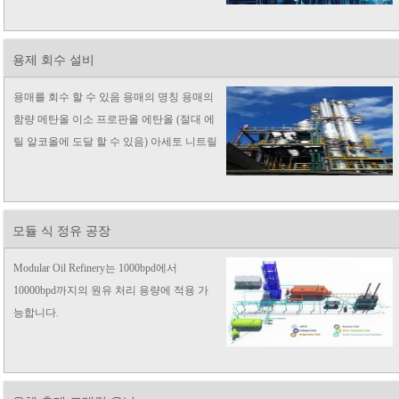
용제 회수 설비
용매를 회수 할 수 있음 용매의 명칭 용매의
함량 메탄올 이소 프로판올 에탄올 (절대 에
틸 알코올에 도달 할 수 있음) 아세토 니트릴
메틸 벤젠 에틸 아세테이트 아세톤 THF 디
클로로 메탄 DMF 용매 ...
모듈 식 정유 공장
Modular Oil Refinery는 1000bpd에서
10000bpd까지의 원유 처리 용량에 적용 가
능합니다.